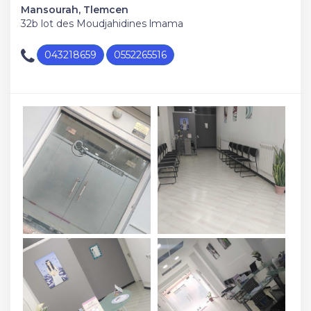
Mansourah, Tlemcen
32b lot des Moudjahidines lmama
043218659
0552265516