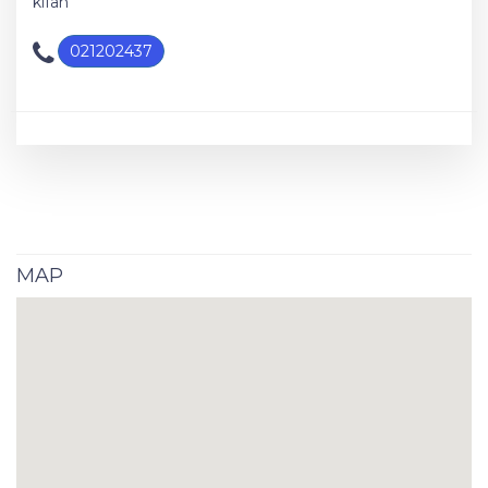
kifan
021202437
MAP