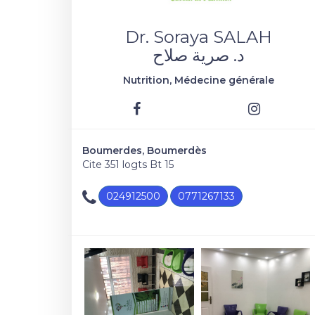
Dr. Soraya SALAH
د. صرية صلاح
Nutrition, Médecine générale
Boumerdes, Boumerdès
Cite 351 logts Bt 15
024912500
0771267133