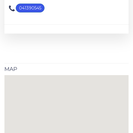
041390545
MAP