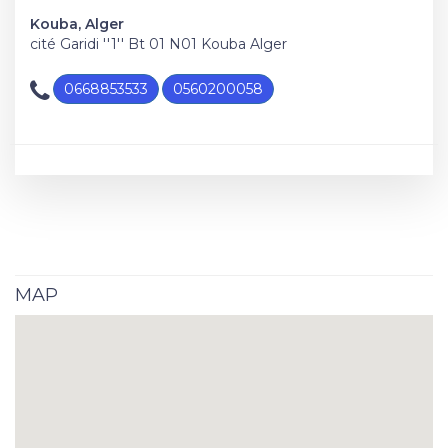
Kouba, Alger
cité Garidi ''1'' Bt 01 N01 Kouba Alger
0668853533
0560200058
MAP