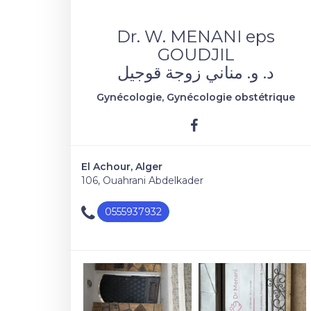
Dr. W. MENANI eps
GOUDJIL
د. و. مناني زوجة قوجيل
Gynécologie, Gynécologie obstétrique
El Achour, Alger
106, Ouahrani Abdelkader
0555937932