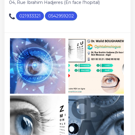
04, Rue Ibrahim Hadjeres (En face l'hopital)
021933321
0542959202