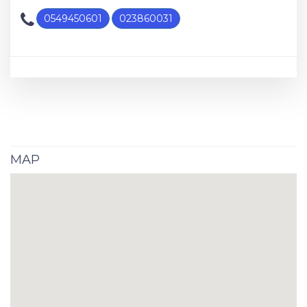
0549450601
023860031
MAP