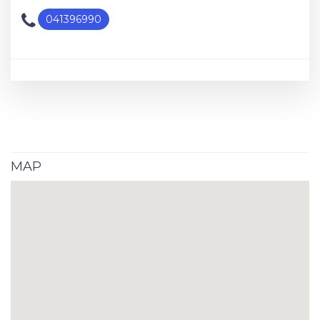
041396990
MAP