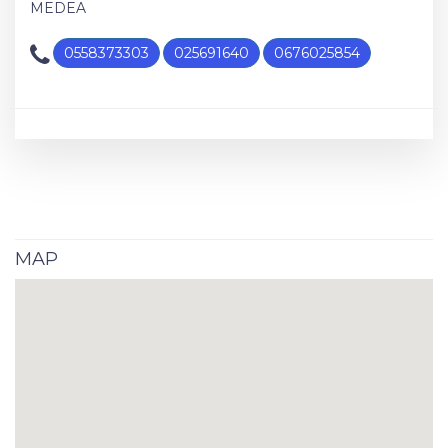
MEDEA
0558373303
025691640
0676025854
MAP