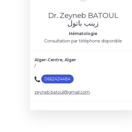
Dr. Zeyneb BATOUL
زينب باتول
Hématologie
Consultation par téléphone disponible
Alger-Centre, Alger
/
0662424484
zeyneb.batoul@gmail.com