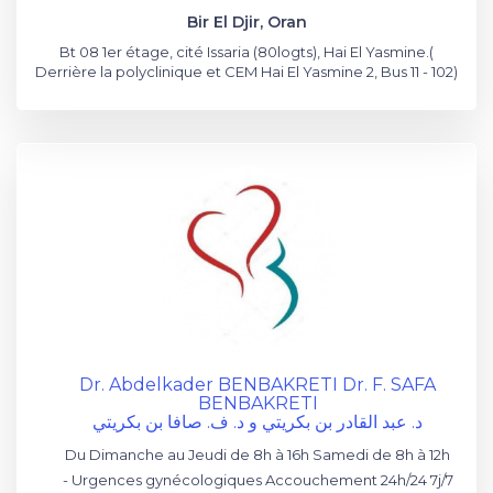
Bir El Djir, Oran
Bt 08 1er étage, cité Issaria (80logts), Hai El Yasmine.(
Derrière la polyclinique et CEM Hai El Yasmine 2, Bus 11 - 102)
Dr. Abdelkader BENBAKRETI Dr. F. SAFA
BENBAKRETI
د. عبد القادر بن بكريتي و د. ف. صافا بن بكريتي
Du Dimanche au Jeudi de 8h à 16h Samedi de 8h à 12h
- Urgences gynécologiques Accouchement 24h/24 7j/7