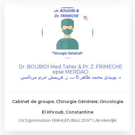
Dr. BOUBIDI Med Taher & Pr. Z. FRIMECHE
epse MERDACI
د. بوبيدي محمد طاهر & ب. ز. فريمش حرم مرداسي
Cabinet de groupe, Chirurgie Générale, Oncologie
El Khroub, Constantine
UV.5 (promotion YEKHLEF) Bloc 25 N° 1, Ali-Mendjili