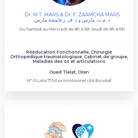
Dr. M.T. MARS & Dr. F. ZAAMCHA MARS
د. م.ت. مارس و د. ف. زعامشة مارس
Du Samedi au Mercredi de 8h à 16h Jeudi de 8h à 15h
Rééducation Fonctionnelle, Chirurgie
Orthopédique traumatologique, Cabinet de groupe,
Maladies des os et articulations
Oued Tlelat, Oran
N° 01 Lotis 71 lot promotionnel cité Boudiaf