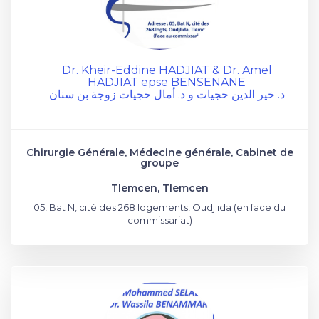
Dr. Kheir-Eddine HADJIAT & Dr. Amel
HADJIAT epse BENSENANE
د. خير الدين حجيات و د. أمال حجيات زوجة بن سنان
Chirurgie Générale, Médecine générale, Cabinet de
groupe
Tlemcen, Tlemcen
05, Bat N, cité des 268 logements, Oudjlida (en face du
commissariat)