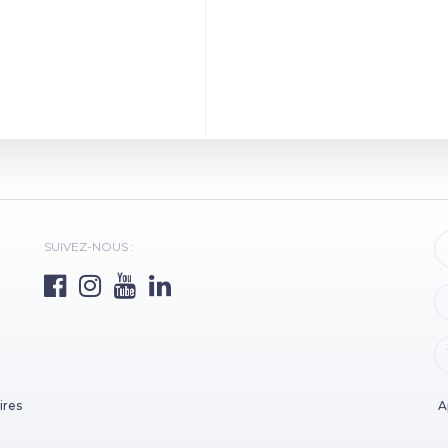
SUIVEZ-NOUS :
ires
A