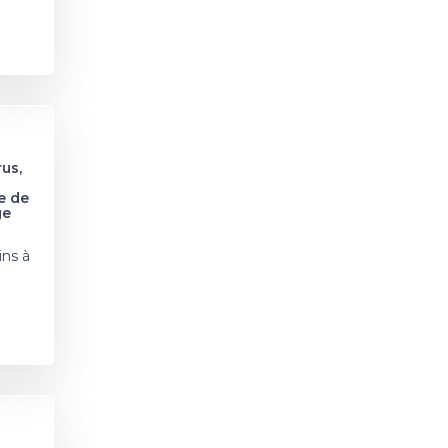
us,
e de
ge
ins à