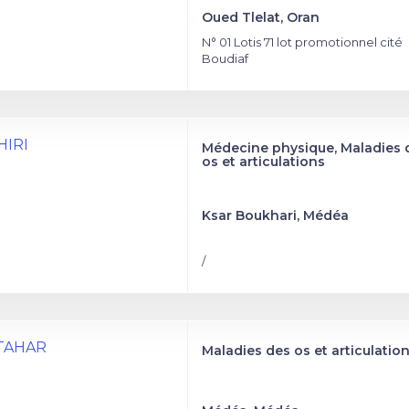
Oued Tlelat, Oran
N° 01 Lotis 71 lot promotionnel cité
Boudiaf
HIRI
Médecine physique, Maladies 
os et articulations
Ksar Boukhari, Médéa
/
TTAHAR
Maladies des os et articulatio