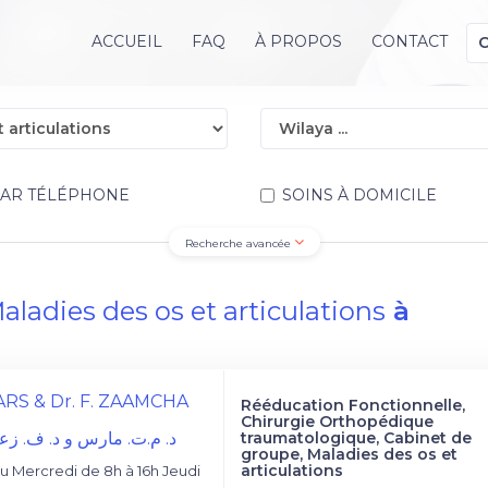
ACCUEIL
FAQ
À PROPOS
CONTACT
PAR TÉLÉPHONE
SOINS À DOMICILE
Recherche avancée
aladies des os et articulations
à
MARS & Dr. F. ZAAMCHA
Rééducation Fonctionnelle,
Chirurgie Orthopédique
د. م.ت. مارس و د. ف. ز
traumatologique, Cabinet de
groupe, Maladies des os et
articulations
 Mercredi de 8h à 16h Jeudi