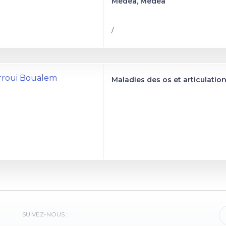
Médéa, Médéa
/
rroui Boualem
Maladies des os et articulatio
SUIVEZ-NOUS :