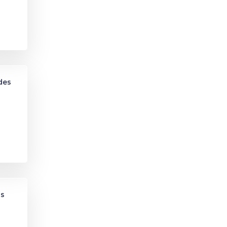
des
ns