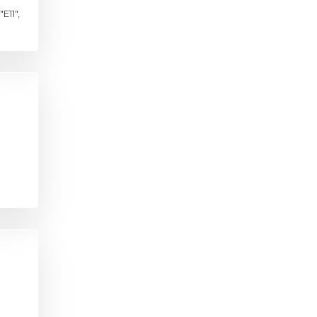
E11",