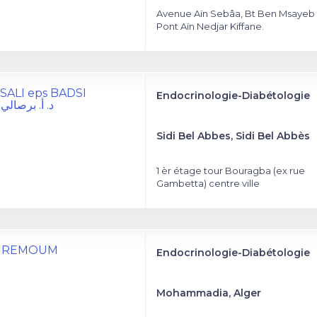
Avenue Aïn Sebâa, Bt Ben Msayeb "
Pont Aïn Nedjar Kiffane.
RSALI eps BADSI
Endocrinologie-Diabétologie
د. أ. برصال
Sidi Bel Abbes, Sidi Bel Abbès
1 èr étage tour Bouragba (ex rue
Gambetta) centre ville
OUREMOUM
Endocrinologie-Diabétologie
Mohammadia, Alger