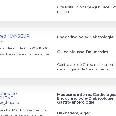
Cité Mafal Bt A cage 4 (En Face APC
Placette),
med MANSEUR
Endocrinologie-Diabétologie
د.
au Jeudi : de 08h30 à 16h30
Ouled Moussa, Boumerdès
 votre santé est notre devise.
Centre ville de Ouled moussa, en f
de la brigade de Gendarmerie,
rrahmane
Médecine interne, Cardiologie,
CHENT
Endocrinologie-Diabétologie,
د. عبد الرح
Gastro-entérologie
anche, Mardi & Mercredi de
Birkhadem, Alger