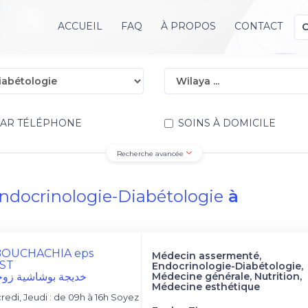
ACCUEIL
FAQ
À PROPOS
CONTACT
PAR TÉLÉPHONE
SOINS À DOMICILE
Recherche avancée
ndocrinologie-Diabétologie
à
 BOUCHACHIA eps
Médecin assermenté,
ST
Endocrinologie-Diabétologie,
خديجة بوشاشية زوج
Médecine générale, Nutrition,
Médecine esthétique
edi, Jeudi : de 09h à 16h Soyez