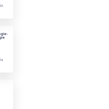
St.
ogie-
gie
la