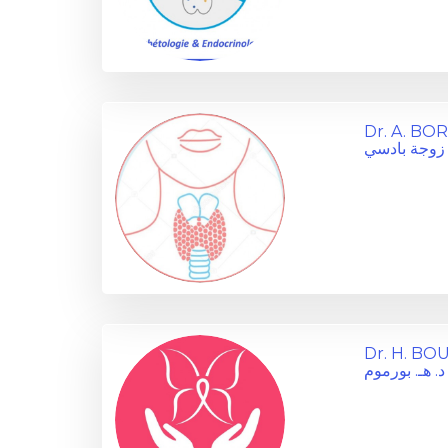
Dr. A. BO
ي زوجة بادسي
Dr. H. B
د. هـ. بورموم