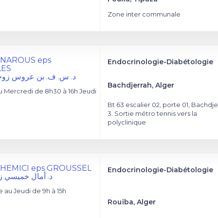
Zone inter communale
 BENAROUS eps
Endocrinologie-Diabétologie
LES
د. س. ف. بن عروس زوج
Bachdjerrah, Alger
 Mercredi de 8h30 à 16h Jeudi
Bt 63 escalier 02, porte 01, Bachdj
3. Sortie métro tennis vers la
polyclinique
 KHEMICI eps GROUSSEL
Endocrinologie-Diabétologie
د. أمال خميسي 
au Jeudi de 9h à 15h
Rouïba, Alger