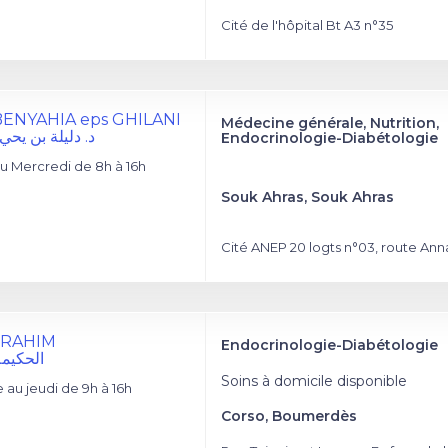
Cité de l'hôpital Bt A3 n°35
a BENYAHIA eps GHILANI
Médecine générale, Nutrition,
د. دليلة بن يحي
Endocrinologie-Diabétologie
u Mercredi de 8h à 16h
Souk Ahras, Souk Ahras
Cité ANEP 20 logts n°03, route An
IBRAHIM
Endocrinologie-Diabétologie
الحكيمة
Soins à domicile disponible
au jeudi de 9h à 16h
Corso, Boumerdès