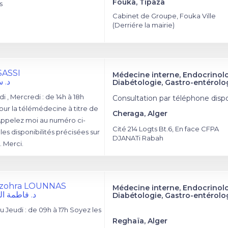
Fouka, Tipaza
s
Cabinet de Groupe, Fouka Ville
(Derriére la mairie)
SASSI
Médecine interne, Endocrinol
د. 
Diabétologie, Gastro-entérolo
i , Mercredi : de 14h à 18h
Consultation par téléphone disp
our la télémédecine à titre de
Cheraga, Alger
Appelez moi au numéro ci-
Cité 214 Logts Bt.6, En face CFPA
les disponibilités précisées sur
DJANATi Rabah
 Merci.
a zohra LOUNNAS
Médecine interne, Endocrinol
د. فاطمة ال
Diabétologie, Gastro-entérolo
 Jeudi : de 09h à 17h Soyez les
Reghaïa, Alger