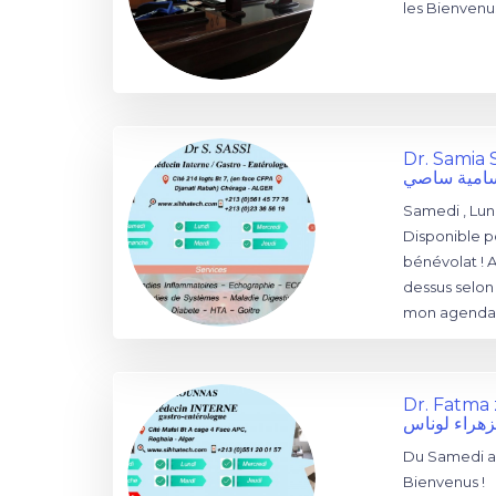
les Bienvenu
Dr. Samia 
سامية ساصي
Samedi , Lund
Disponible p
bénévolat ! 
dessus selon 
mon agenda.
Dr. Fatm
زهراء لوناس
Du Samedi au
Bienvenus !