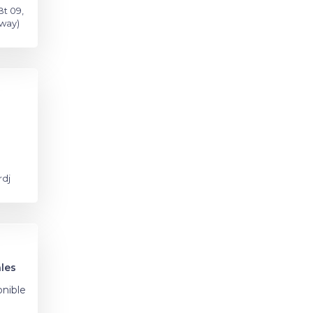
Bt 09,
mway)
rdj
les
onible