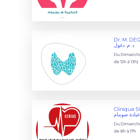
Dr. M. D
د. م. دغول
Du Dimanche 
de 12h à 13h)
Clinique
يادة صومام
Du Dimanche
de 8h à 17h