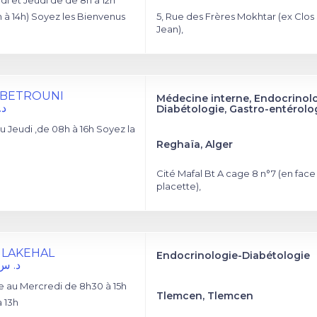
di et Jeudi de de 8h à 12h
h à 14h) Soyez les Bienvenus
5, Rue des Frères Mokhtar (ex Clos 
Jean),
d BETROUNI
Médecine interne, Endocrinol
د.
Diabétologie, Gastro-entérolo
 Jeudi ,de 08h à 16h Soyez la
Reghaïa, Alger
Cité Mafal Bt A cage 8 n°7 (en face 
placette),
BA LAKEHAL
Endocrinologie-Diabétologie
د. س
 au Mercredi de 8h30 à 15h
Tlemcen, Tlemcen
à 13h