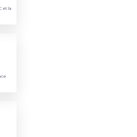
 et la
ace