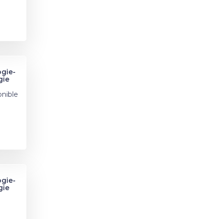
ogie-
gie
onible
ogie-
gie