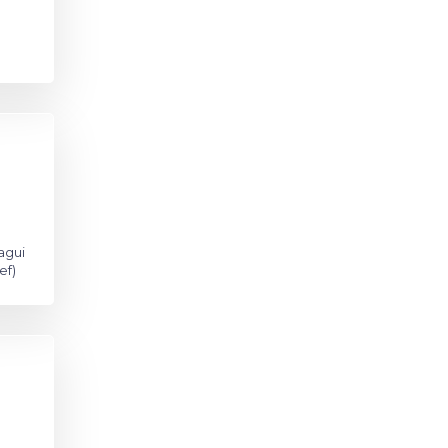
agui
ef)