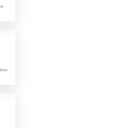
ce
dour