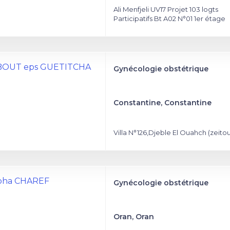
Ali Menfjeli UV17 Projet 103 logts
Participatifs Bt A02 N°01 1er étage
HIBOUT eps GUETITCHA
Gynécologie obstétrique
Constantine, Constantine
Villa N°126,Djeble El Ouahch (zeito
apha CHAREF
Gynécologie obstétrique
Oran, Oran