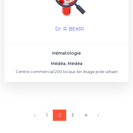
Dr. R. BEKRI
Hématologie
Médéa, Médéa
Centre commercial 200 locaux 1er étage pole urbain
‹
1
2
3
4
›