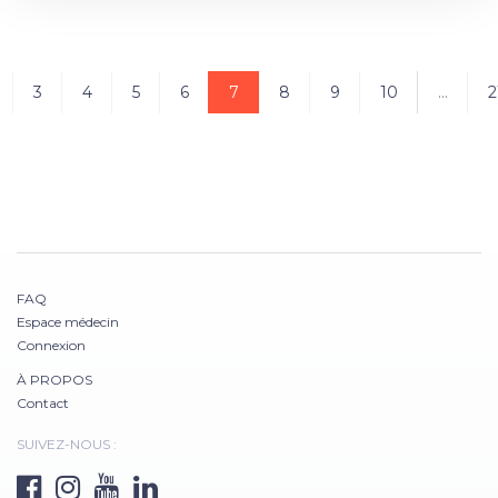
3
4
5
6
7
8
9
10
...
2
FAQ
Espace médecin
Connexion
À PROPOS
Contact
SUIVEZ-NOUS :