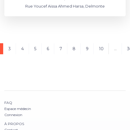
Rue Youcef Aissa Ahmed Harsa, Delmonte
3
4
5
6
7
8
9
10
...
3
FAQ
Espace médecin
Connexion
À PROPOS
Contact