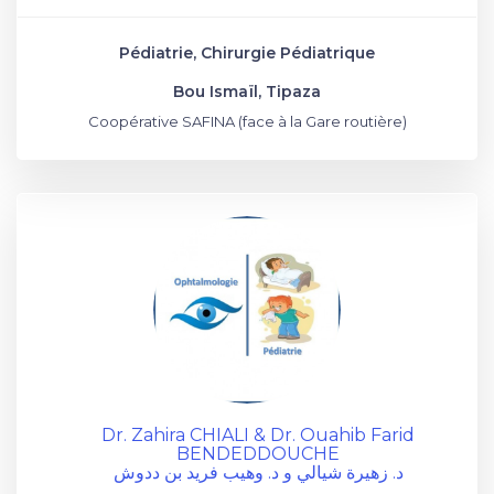
Pédiatrie, Chirurgie Pédiatrique
Bou Ismaïl, Tipaza
Coopérative SAFINA (face à la Gare routière)
Dr. Zahira CHIALI & Dr. Ouahib Farid
BENDEDDOUCHE
د. زهيرة شيالي و د. وهيب فريد بن ددوش