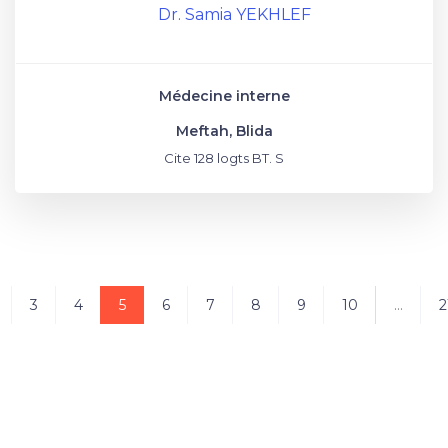
Dr. Samia YEKHLEF
Médecine interne
Meftah, Blida
Cite 128 logts BT. S
3
4
5
6
7
8
9
10
...
2