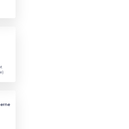
t
e)
terne