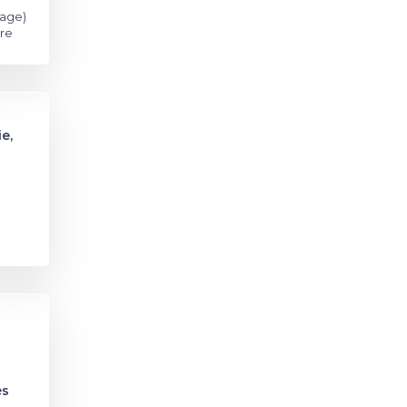
tage)
re
e,
ès