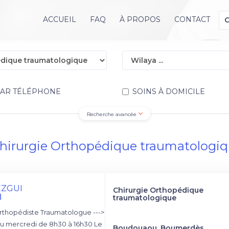
ACCUEIL
FAQ
À PROPOS
CONTACT
PAR TÉLÉPHONE
SOINS À DOMICILE
Recherche avancée
hirurgie Orthopédique traumatologi
EZGUI
Chirurgie Orthopédique
ا
traumatologique
rthopédiste Traumatologue --->
u mercredi de 8h30 à 16h30 Le
Boudouaou, Boumerdès