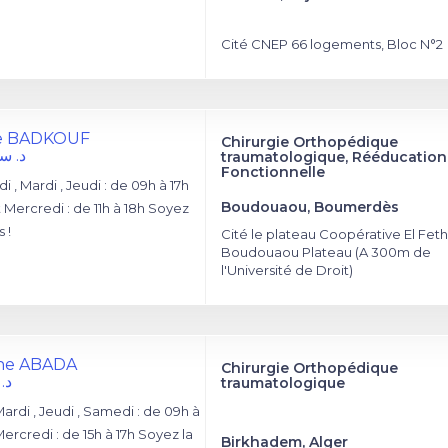
Cité CNEP 66 logements, Bloc N°2
ne BADKOUF
Chirurgie Orthopédique
د. س
traumatologique, Rééducation
Fonctionnelle
i , Mardi , Jeudi : de 09h à 17h
Boudouaou, Boumerdès
Mercredi : de 11h à 18h Soyez
 !
Cité le plateau Coopérative El Feth
Boudouaou Plateau (A 300m de
l'Université de Droit)
ane ABADA
Chirurgie Orthopédique
د.
traumatologique
ardi , Jeudi , Samedi : de 09h à
Mercredi : de 15h à 17h Soyez la
Birkhadem, Alger