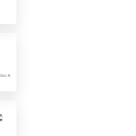
Bloc A
e,
e