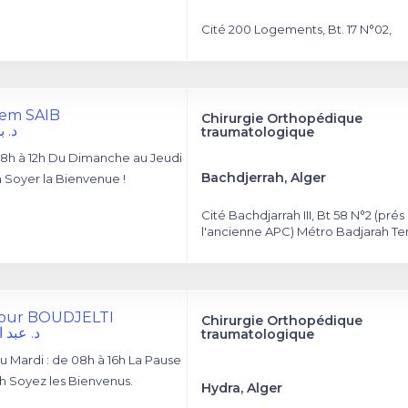
Cité 200 Logements, Bt. 17 N°02,
cem SAIB
Chirurgie Orthopédique
د. 
traumatologique
8h à 12h Du Dimanche au Jeudi
Bachdjerrah, Alger
h Soyer la Bienvenue !
Cité Bachdjarrah III, Bt 58 N°2 (prés
l'ancienne APC) Métro Badjarah Te
nour BOUDJELTI
Chirurgie Orthopédique
د. عبد 
traumatologique
 Mardi : de 08h à 16h La Pause
3h Soyez les Bienvenus.
Hydra, Alger