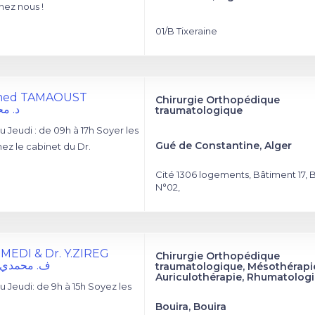
ez nous !
01/B Tixeraine
med TAMAOUST
Chirurgie Orthopédique
د. م
traumatologique
 Jeudi : de 09h à 17h Soyer les
Gué de Constantine, Alger
ez le cabinet du Dr.
Cité 1306 logements, Bâtiment 17, 
N°02,
EDI & Dr. Y.ZIREG
Chirurgie Orthopédique
ف. محمدي و
traumatologique, Mésothérapi
Auriculothérapie, Rhumatologi
 Jeudi: de 9h à 15h Soyez les
Bouira, Bouira