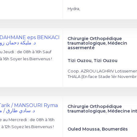
Hydra,
ka DAHMANE eps BENKACI
Chirurgie Orthopédique
د. مليكة دحمان ز
traumatologique, Médecin
assermenté
 Jeudi : de 08h à 16h Sauf
à 16h Soyer les Bienvenus !
Tizi Ouzou, Tizi Ouzou
Coop. AZROU LAGHRIV Lotissemen
THALA (En face Stade 1ér Novembr
I Tarik / MANSOURI Ryma
Chirurgie Orthopédique
د. سادي طارق / م
traumatologique, Médecine in
au Mercredi : de 08h à 16h
 à 12h Soyez les Bienvenus !
Ouled Moussa, Boumerdès