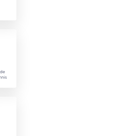
 de
nnis