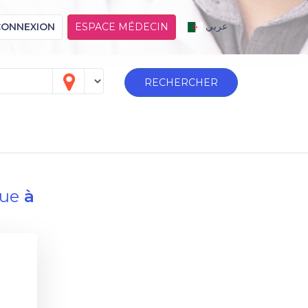
عربي
CONNEXION
ESPACE MÉDECIN
RECHERCHER
que
à