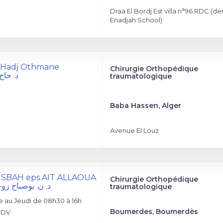
Draa El Bordj Est villa n°96 RDC (de
Enadjah School)
 Hadj Othmane
Chirurgie Orthopédique
د. حاج
traumatologique
Baba Hassen, Alger
Avenue El Louz
USBAH eps AIT ALLAOUA
Chirurgie Orthopédique
د. ن. بوصباح زو
traumatologique
 au Jeudi de 08h30 à 16h
Boumerdes, Boumerdès
RDV