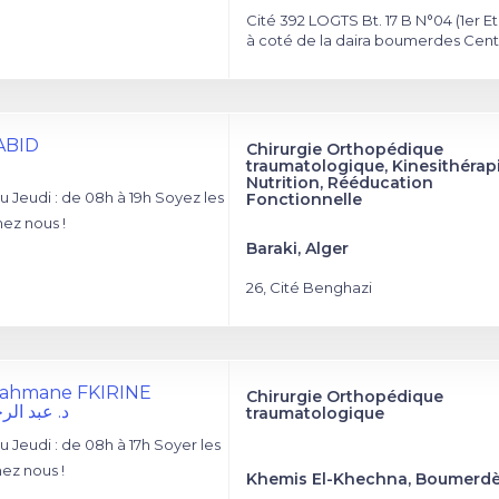
Cité 392 LOGTS Bt. 17 B N°04 (1er E
à coté de la daira boumerdes Cent
ABID
Chirurgie Orthopédique
traumatologique, Kinesithérapi
Nutrition, Rééducation
 Jeudi : de 08h à 19h Soyez les
Fonctionnelle
ez nous !
Baraki, Alger
26, Cité Benghazi
rahmane FKIRINE
Chirurgie Orthopédique
د. عبد ال
traumatologique
 Jeudi : de 08h à 17h Soyer les
ez nous !
Khemis El-Khechna, Boumerd