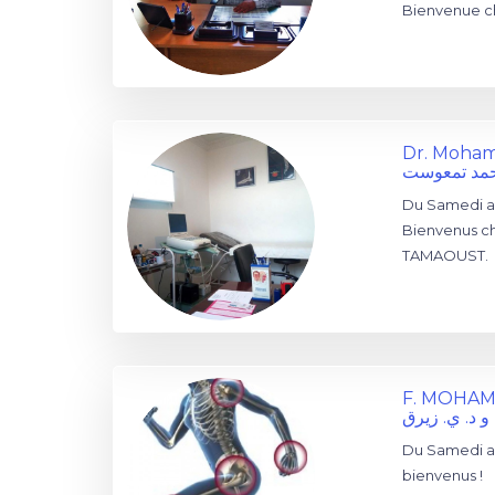
Bienvenue ch
Dr. Moha
حمد تمعوست
Du Samedi au
Bienvenus ch
TAMAOUST.
F. MOHAMM
 د. ي. زيرق
Du Samedi au
bienvenus !