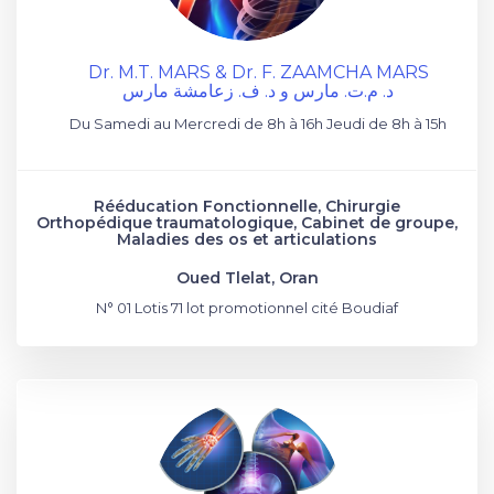
Dr. M.T. MARS & Dr. F. ZAAMCHA MARS
د. م.ت. مارس و د. ف. زعامشة مارس
Du Samedi au Mercredi de 8h à 16h Jeudi de 8h à 15h
Rééducation Fonctionnelle, Chirurgie
Orthopédique traumatologique, Cabinet de groupe,
Maladies des os et articulations
Oued Tlelat, Oran
N° 01 Lotis 71 lot promotionnel cité Boudiaf