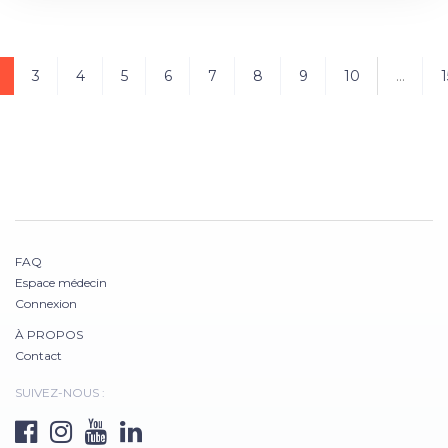
3
4
5
6
7
8
9
10
...
1
FAQ
Espace médecin
Connexion
À PROPOS
Contact
SUIVEZ-NOUS :