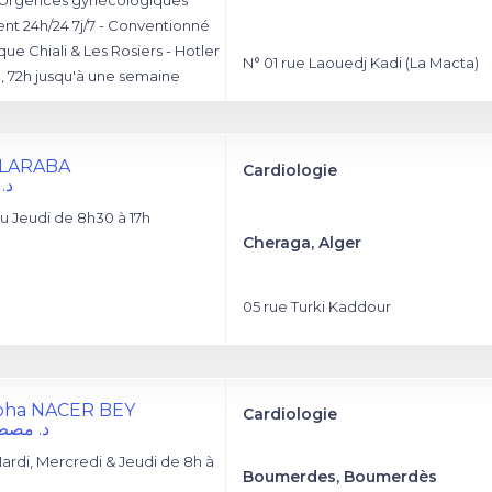
- Urgences gynécologiques
t 24h/24 7j/7 - Conventionné
ique Chiali & Les Rosiers - Hotler
N° 01 rue Laouedj Kadi (La Macta)
, 72h jusqu'à une semaine
k LARABA
Cardiologie
د.
 Jeudi de 8h30 à 17h
Cheraga, Alger
05 rue Turki Kaddour
apha NACER BEY
Cardiologie
د. مصط
rdi, Mercredi & Jeudi de 8h à
Boumerdes, Boumerdès