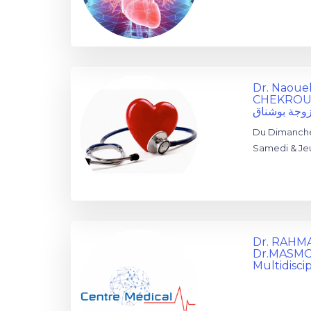
Dr. Naou
CHEKROU
زوجة بوشناق
Du Dimanche
Samedi & Jeu
Dr. RAHMA
Dr.MASMO
Multidisci