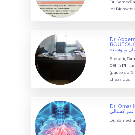
Du Samedi au
les Bienvenus
Dr. Abde
BOUTOU
مان بوتوشنت
Samedi, Dim
08h à 17h Lun
(pause de 12
chez nous !
Dr. Omar 
 عمر كستالي
Du Samedi au