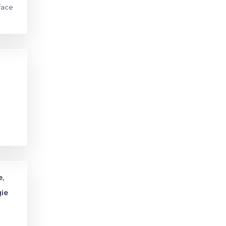
face
,
ie