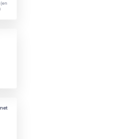
 (en
)
inet