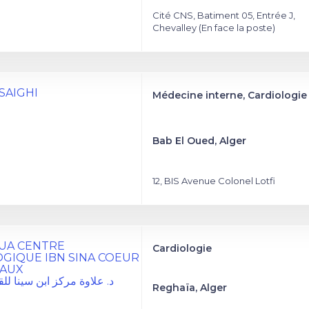
Cité CNS, Batiment 05, Entrée J,
Chevalley (En face la poste)
 SAIGHI
Médecine interne, Cardiologie
Bab El Oued, Alger
12, BIS Avenue Colonel Lotfi
OUA CENTRE
Cardiologie
GIQUE IBN SINA COEUR
EAUX
د. علاوة مركز ابن سينا للق
Reghaïa, Alger