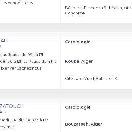
hies congénitales
Bâtiment P, chemin Sidi Yahia, cité 
Concorde
UAIFI
Cardiologie
د
au Jeudi : de 09h à 17h
Kouba, Alger
08h30 à 12h La Pause de 13h à
s bienvenus chez nous.
Cité Jolie-Vue 1, Batiment K5
k ZATOUCH
Cardiologie
د. 
rdi , Jeudi : De 09h à 13h
Bouzareah, Alger
envenus !