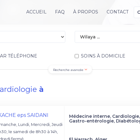
ACCUEIL
FAQ
À PROPOS
CONTACT
PAR TÉLÉPHONE
SOINS À DOMICILE
Recherche avancée
ardiologie
à
KKACHE eps SAIDANI
Médecine interne, Cardiologie,
Gastro-entérologie, Diabétolo
dimanche, Lundi, Mercredi, Jeudi
h30, le samedi de 8h30 à 14h,
dredi fermé.
El Harrach, Alger