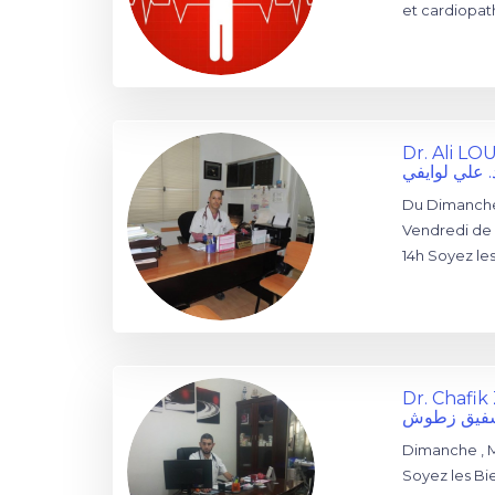
et cardiopat
Dr. Ali LO
. علي لوايفي
Du Dimanche 
Vendredi de 
14h Soyez le
Dr. Chafi
شفيق زطوش
Dimanche , Ma
Soyez les Bi