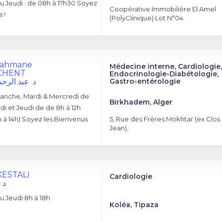
 Jeudi : de 08h à 17h30 Soyez
Coopérative Immobilière El Amel
 !
(PolyClinique) Lot N°04
rrahmane
Médecine interne, Cardiologie,
CHENT
Endocrinologie-Diabétologie,
د. عبد الرح
Gastro-entérologie
anche, Mardi & Mercredi de
Birkhadem, Alger
di et Jeudi de de 8h à 12h
h à 14h) Soyez les Bienvenus
5, Rue des Frères Mokhtar (ex Clos 
Jean),
KESTALI
Cardiologie
د.
 Jeudi 8h à 18h
Koléa, Tipaza