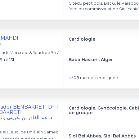
Citédu petit bois, Bat G, le Paradou
face du commissariat de Sidi Yahia
m MAHDI
Cardiologie
د
ndi, Mercredi & Jeudi de 9h à
Baba Hassen, Alger
9h à 13h
N°08 rue de la mosquée
kader BENBAKRETI Dr. F.
Cardiologie, Gynécologie, Cab
BAKRETI
de groupe
د. عبد القادر بن بكريتي و د
 au Jeudi de 8h à 16h Samedi
Sidi Bel Abbes, Sidi Bel Abbès