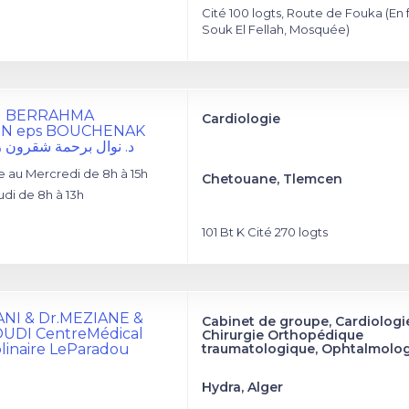
Cité 100 logts, Route de Fouka (En 
Souk El Fellah, Mosquée)
el BERRAHMA
Cardiologie
N eps BOUCHENAK
د. نوال برحمة شقرون 
 au Mercredi de 8h à 15h
Chetouane, Tlemcen
di de 8h à 13h
101 Bt K Cité 270 logts
NI & Dr.MEZIANE &
Cabinet de groupe, Cardiologie
UDI CentreMédical
Chirurgie Orthopédique
plinaire LeParadou
traumatologique, Ophtalmolog
Hydra, Alger