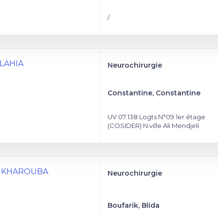
/
ULAHIA
Neurochirurgie
Constantine, Constantine
UV 07 138 Logts N°09 1er étage
(COSIDER) N.ville Ali Mendjeli
OUKHAROUBA
Neurochirurgie
Boufarik, Blida