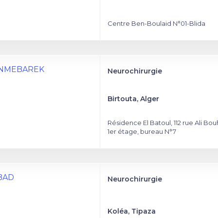
Centre Ben-Boulaid N°01-Blida
BENMEBAREK
Neurochirurgie
Birtouta, Alger
Résidence El Batoul, 112 rue Ali Bou
1er étage, bureau N°7
ABAD
Neurochirurgie
Koléa, Tipaza