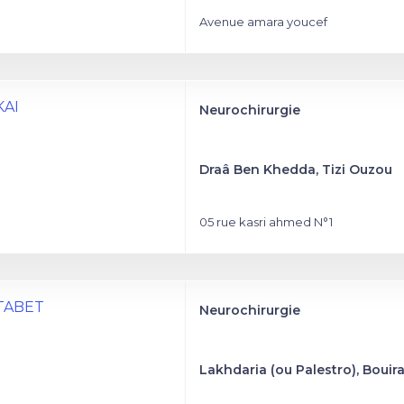
Avenue amara youcef
KAI
Neurochirurgie
Draâ Ben Khedda, Tizi Ouzou
05 rue kasri ahmed N°1
 TABET
Neurochirurgie
Lakhdaria (ou Palestro), Bouir