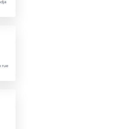
adja
x rue